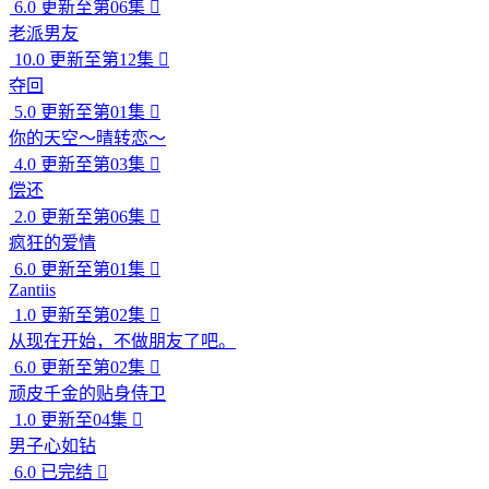
6.0
更新至第06集

老派男友
10.0
更新至第12集

夺回
5.0
更新至第01集

你的天空～晴转恋～
4.0
更新至第03集

偿还
2.0
更新至第06集

疯狂的爱情
6.0
更新至第01集

Zantiis
1.0
更新至第02集

从现在开始，不做朋友了吧。
6.0
更新至第02集

顽皮千金的贴身侍卫
1.0
更新至04集

男子心如钻
6.0
已完结
