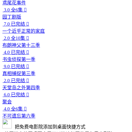
鸢尾花事件
3.0
全6集

园丁剧版
7.0
已完结

一个近乎正常的家庭
2.0
全10集

布朗神父第十三季
4.0
已完结

书虫侦探第一季
9.0
已完结

真相捕捉第三季
2.0
已完结

天堂岛之外第四季
6.0
已完结

聚会
4.0
全6集

不可遗忘第六季
把免费电影院添加到桌面快捷方式