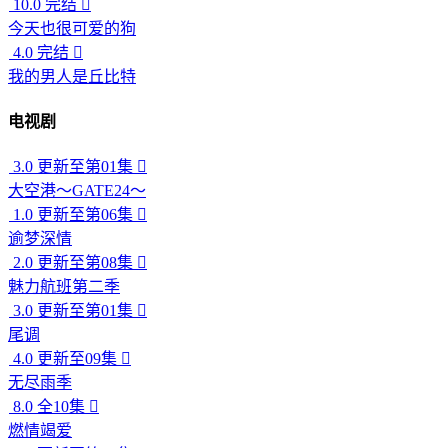
10.0
完结

今天也很可爱的狗
4.0
完结

我的男人是丘比特
电视剧
3.0
更新至第01集

大空港～GATE24～
1.0
更新至第06集

逾梦深情
2.0
更新至第08集

魅力航班第二季
3.0
更新至第01集

尾调
4.0
更新至09集

无尽雨季
8.0
全10集

燃情竭爱