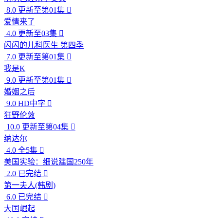
8.0
更新至第01集

爱情来了
4.0
更新至03集

闪闪的儿科医生 第四季
7.0
更新至第01集

我是K
9.0
更新至第01集

婚姻之后
9.0
HD中字

狂野伦敦
10.0
更新至第04集

纳达尔
4.0
全5集

美国实验：细说建国250年
2.0
已完结

第一夫人(韩剧)
6.0
已完结

大国崛起