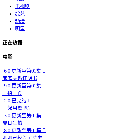
电视剧
综艺
动漫
明星
正在热播
电影
6.0
更新至第01集

家庭关系证明书
9.0
更新至第01集

一招一食
2.0
已完结

一起用餐吧3
3.0
更新至第01集

夏日狂热
8.0
更新至第01集

明明已经杀了丈夫