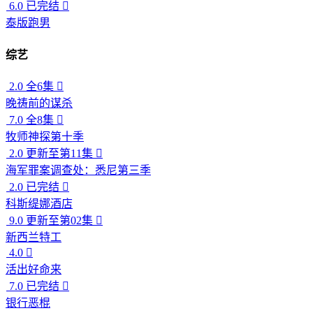
6.0
已完结

泰版跑男
综艺
2.0
全6集

晚祷前的谋杀
7.0
全8集

牧师神探第十季
2.0
更新至第11集

海军罪案调查处：悉尼第三季
2.0
已完结

科斯缇娜酒店
9.0
更新至第02集

新西兰特工
4.0

活出好命来
7.0
已完结

银行恶棍