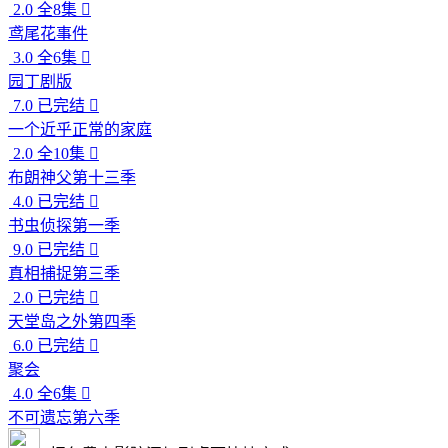
2.0
全8集

鸢尾花事件
3.0
全6集

园丁剧版
7.0
已完结

一个近乎正常的家庭
2.0
全10集

布朗神父第十三季
4.0
已完结

书虫侦探第一季
9.0
已完结

真相捕捉第三季
2.0
已完结

天堂岛之外第四季
6.0
已完结

聚会
4.0
全6集

不可遗忘第六季