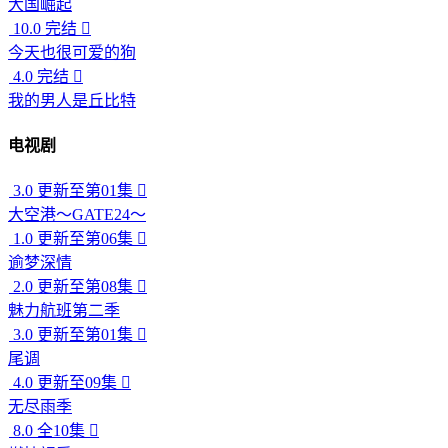
大国崛起
10.0
完结

今天也很可爱的狗
4.0
完结

我的男人是丘比特
电视剧
3.0
更新至第01集

大空港～GATE24～
1.0
更新至第06集

逾梦深情
2.0
更新至第08集

魅力航班第二季
3.0
更新至第01集

尾调
4.0
更新至09集

无尽雨季
8.0
全10集
