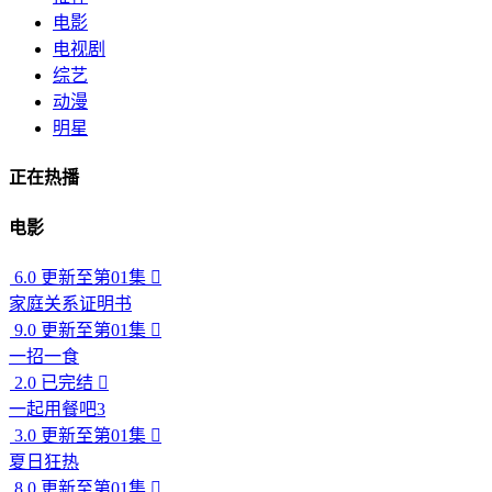
电影
电视剧
综艺
动漫
明星
正在热播
电影
6.0
更新至第01集

家庭关系证明书
9.0
更新至第01集

一招一食
2.0
已完结

一起用餐吧3
3.0
更新至第01集

夏日狂热
8.0
更新至第01集
