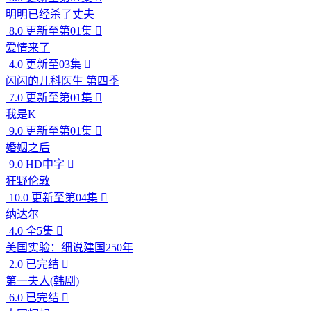
明明已经杀了丈夫
8.0
更新至第01集

爱情来了
4.0
更新至03集

闪闪的儿科医生 第四季
7.0
更新至第01集

我是K
9.0
更新至第01集

婚姻之后
9.0
HD中字

狂野伦敦
10.0
更新至第04集

纳达尔
4.0
全5集

美国实验：细说建国250年
2.0
已完结

第一夫人(韩剧)
6.0
已完结
